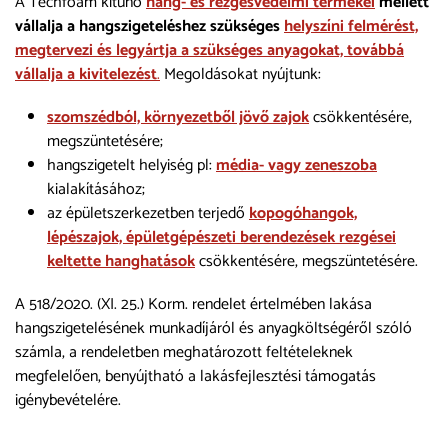
A Techfoam kitűnő
hang- és rezgésvédelmi termékei
mellett
vállalja a hangszigeteléshez szükséges
helyszíni felmérést,
megtervezi és legyártja a szükséges anyagokat, továbbá
vállalja a kivitelezést
.
Megoldásokat nyújtunk:
szomszédból, környezetből jövő zajok
csökkentésére,
megszüntetésére;
hangszigetelt helyiség pl:
média- vagy zeneszoba
kialakításához;
az épületszerkezetben terjedő
kopogóhangok,
lépészajok, épületgépészeti berendezések rezgései
keltette hanghatások
csökkentésére, megszüntetésére.
A 518/2020. (XI. 25.) Korm. rendelet értelmében lakása
hangszigetelésének munkadíjáról és anyagköltségéről szóló
számla, a rendeletben meghatározott feltételeknek
megfelelően, benyújtható a lakásfejlesztési támogatás
igénybevételére.