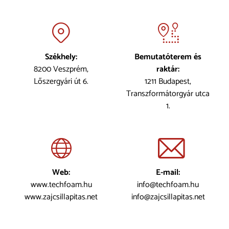
Székhely:
Bemutatóterem és
8200 Veszprém,
raktár:
Lőszergyári út 6.
1211 Budapest,
Transzformátorgyár utca
1.
Web:
E-mail:
www.techfoam.hu
info@techfoam.hu
www.zajcsillapitas.net
info@zajcsillapitas.net