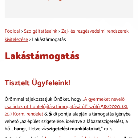
Főoldal
>
Szolgáltatásaink
>
Zaj- és rezgésvédelmi rendszerek
kivitelezése
> Lakástámogatás
Lakástámogatás
Tisztelt Ügyfeleink!
Örömmel tájékoztatjuk Önöket, hogy „
A gyermeket nevelő
családok otthonfelújítási támogatásáról” szóló 518/2020. (XI.
25.) Korm. rendelet
6. §
d) pontja alapján a támogatás igénybe
vehető „az épület szigetelése, ideértve a lábazatszigetelést, a
hő-,
hang-
, illetve víz
szigetelési munkálatokat
,”-ra is.