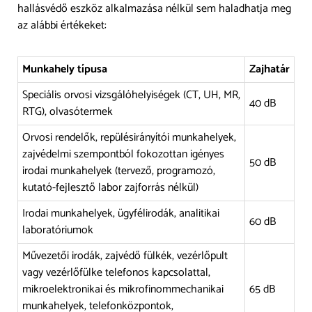
hallásvédő eszköz alkalmazása nélkül sem haladhatja meg
az alábbi értékeket:
Munkahely típusa
Zajhatár
Speciális orvosi vizsgálóhelyiségek (CT, UH, MR,
40 dB
RTG), olvasótermek
Orvosi rendelők, repülésirányítói munkahelyek,
zajvédelmi szempontból fokozottan igényes
50 dB
irodai munkahelyek (tervező, programozó,
kutató-fejlesztő labor zajforrás nélkül)
Irodai munkahelyek, ügyfélirodák, analitikai
60 dB
laboratóriumok
Művezetői irodák, zajvédő fülkék, vezérlőpult
vagy vezérlőfülke telefonos kapcsolattal,
mikroelektronikai és mikrofinommechanikai
65 dB
munkahelyek, telefonközpontok,