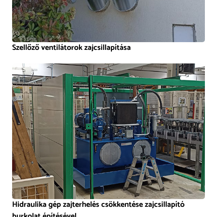
Szellőző ventilátorok zajcsillapítása
Hidraulika gép zajterhelés csökkentése zajcsillapító
burkolat építésével