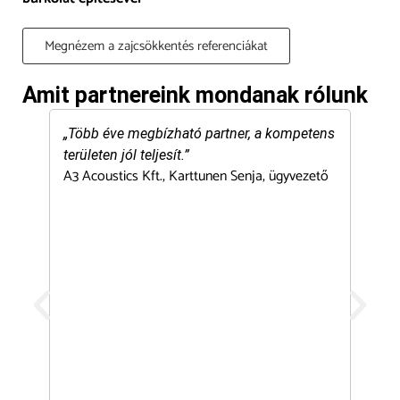
Megnézem a zajcsökkentés referenciákat
Amit partnereink mondanak rólunk
„Több éve megbízható partner, a kompetens
„We t
területen jól teljesít.”
ﬁeld 
A3 Acoustics Kft., Karttunen Senja, ügyvezető
solut
equip
throu
with y
insta
the s
Marke
in Hu
value
CDM S
Mana