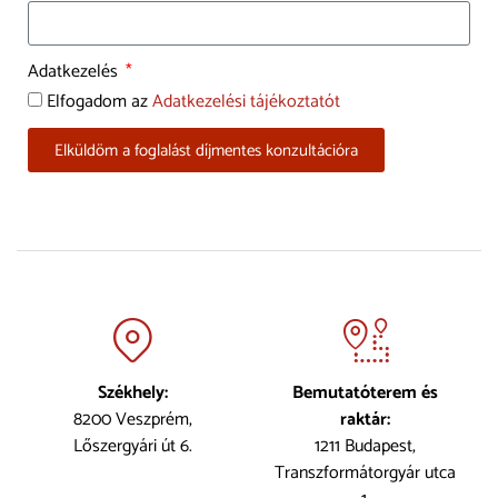
Adatkezelés
Elfogadom az
Adatkezelési tájékoztatót
Elküldöm a foglalást díjmentes konzultációra
Székhely:
Bemutatóterem és
8200 Veszprém,
raktár:
Lőszergyári út 6.
1211 Budapest,
Transzformátorgyár utca