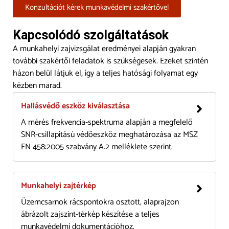
Konzultációt kérek munkavédelmi szakértővel
Kapcsolódó szolgáltatások
A munkahelyi zajvizsgálat eredményei alapján gyakran
további szakértői feladatok is szükségesek. Ezeket szintén
házon belül látjuk el, így a teljes hatósági folyamat egy
kézben marad.
Hallásvédő eszköz kiválasztása
A mérés frekvencia-spektruma alapján a megfelelő
SNR-csillapítású védőeszköz meghatározása az MSZ
EN 458:2005 szabvány A.2 melléklete szerint.
Munkahelyi zajtérkép
Üzemcsarnok rácspontokra osztott, alaprajzon
ábrázolt zajszint-térkép készítése a teljes
munkavédelmi dokumentációhoz.