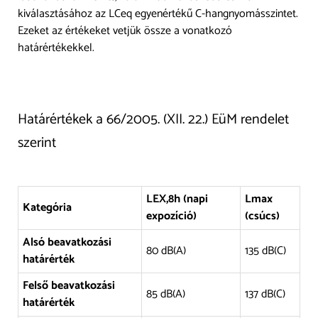
kiválasztásához az LCeq egyenértékű C-hangnyomásszintet.
Ezeket az értékeket vetjük össze a vonatkozó
határértékekkel.
Határértékek a 66/2005. (XII. 22.) EüM rendelet
szerint
LEX,8h (napi
Lmax
Kategória
expozíció)
(csúcs)
Alsó beavatkozási
80 dB(A)
135 dB(C)
határérték
Felső beavatkozási
85 dB(A)
137 dB(C)
határérték