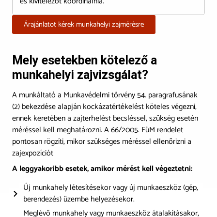
és kivitelezőt koordinálnia.
Árajánlatot kérek munkahelyi zajmérésre
Mely esetekben kötelező a
munkahelyi zajvizsgálat?
A munkáltató a Munkavédelmi törvény 54. paragrafusának
(2) bekezdése alapján kockázatértékelést köteles végezni,
ennek keretében a zajterhelést becsléssel, szükség esetén
méréssel kell meghatározni. A 66/2005. EüM rendelet
pontosan rögzíti, mikor szükséges méréssel ellenőrizni a
zajexpozíciót
A leggyakoribb esetek, amikor mérést kell végeztetni:
Új munkahely létesítésekor vagy új munkaeszköz (gép,
berendezés) üzembe helyezésekor.
Meglévő munkahely vagy munkaeszköz átalakításakor,