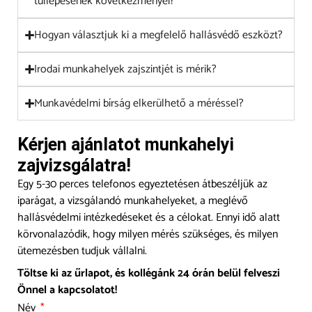
túllépésének következményei?
Hogyan választjuk ki a megfelelő hallásvédő eszközt?
Irodai munkahelyek zajszintjét is mérik?
Munkavédelmi bírság elkerülhető a méréssel?
Kérjen ajánlatot munkahelyi
zajvizsgálatra!
Egy 5-30 perces telefonos egyeztetésen átbeszéljük az
iparágat, a vizsgálandó munkahelyeket, a meglévő
hallásvédelmi intézkedéseket és a célokat. Ennyi idő alatt
körvonalazódik, hogy milyen mérés szükséges, és milyen
ütemezésben tudjuk vállalni.
Töltse ki az űrlapot, és kollégánk 24 órán belül felveszi
Önnel a kapcsolatot!
Név