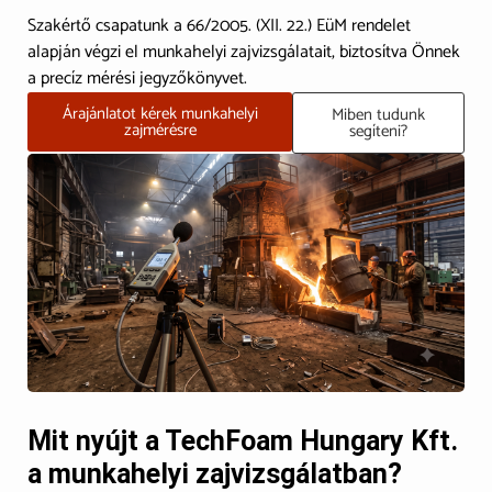
Szakértő csapatunk a 66/2005. (XII. 22.) EüM rendelet
alapján végzi el munkahelyi zajvizsgálatait, biztosítva Önnek
a precíz mérési jegyzőkönyvet.
Árajánlatot kérek munkahelyi
Miben tudunk
zajmérésre
segíteni?
Mit nyújt a TechFoam Hungary Kft.
a munkahelyi zajvizsgálatban?