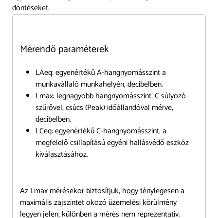
döntéseket.
Mérendő paraméterek
LAeq: egyenértékű A-hangnyomásszint a
munkavállaló munkahelyén, decibelben.
Lmax: legnagyobb hangnyomásszint, C súlyozó
szűrővel, csúcs (Peak) időállandóval mérve,
decibelben.
LCeq: egyenértékű C-hangnyomásszint, a
megfelelő csillapítású egyéni hallásvédő eszköz
kiválasztásához.
Az Lmax mérésekor biztosítjuk, hogy ténylegesen a
maximális zajszintet okozó üzemelési körülmény
legyen jelen, különben a mérés nem reprezentatív.