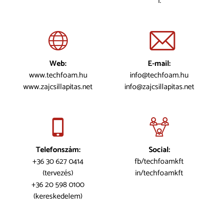
1.
Web:
E-mail:
www.techfoam.hu
info@techfoam.hu
www.zajcsillapitas.net
info@zajcsillapitas.net
Telefonszám:
Social:
+36 30 627 0414
fb/techfoamkft
(tervezés)
in/techfoamkft
+36 20 598 0100
(kereskedelem)