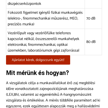
diszpécserközpontok
Fokozott figyelmet igénylő fizikai munkavégzés
(elektro-, finommechanikai műszerész, MEO,
70 dB
precíziós munka)
Vezérlőpult vagy vezérlőfülke telefonos
kapcsolat nélkül, összeszerelői munkahelyek
80 dB
elektronikai, finommechanikai, optikai
üzemekben, laboratóriumok gépi zajforrással
Ajánlatot kérek, dolgozzunk együtt!
Mit mérünk és hogyan?
A vizsgálatok célja a munkavállalókat érő zaj megítélési
időre vonatkoztatott zajexpozíciójának meghatározása
(LEX,8h), valamint az egyenértékű A-hangnyomásszint
vizsgálata és értékelése. A mérés többféle paramétert ad ki
egyszerre, ezek együttesen alapozzák meg a hallásvédelmi