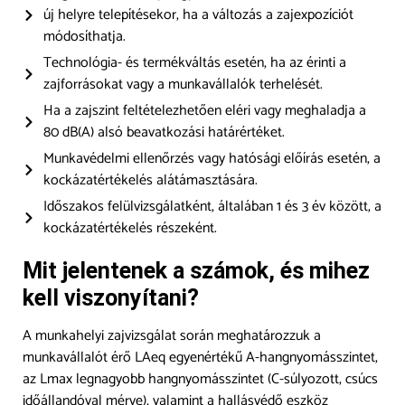
új helyre telepítésekor, ha a változás a zajexpozíciót
módosíthatja.
Technológia- és termékváltás esetén, ha az érinti a
zajforrásokat vagy a munkavállalók terhelését.
Ha a zajszint feltételezhetően eléri vagy meghaladja a
80 dB(A) alsó beavatkozási határértéket.
Munkavédelmi ellenőrzés vagy hatósági előírás esetén, a
kockázatértékelés alátámasztására.
Időszakos felülvizsgálatként, általában 1 és 3 év között, a
kockázatértékelés részeként.
Mit jelentenek a számok, és mihez
kell viszonyítani?
A munkahelyi zajvizsgálat során meghatározzuk a
munkavállalót érő LAeq egyenértékű A-hangnyomásszintet,
az Lmax legnagyobb hangnyomásszintet (C-súlyozott, csúcs
időállandóval mérve), valamint a hallásvédő eszköz