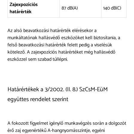
Zajexpozíciós
87 dB(A)
140 dB(C)
határérték
Az alsó beavatkozási határérték elérésekor a
munkáltatónak hallásvédő eszközöket kell biztosítania, a
felső beavatkozási határérték felett pedig a viselésük
kötelező. A zajexpozíciós határértéket még hallásvédő
eszközzel sem szabad túllépni.
Határértékek a 3/2002. (II. 8.) SzCsM-EüM
együttes rendelet szerint
A fokozott figyelmet igénylő munkavégzés során a dolgozót
érő zaj egyenértékű A-hangnyomásszintje, egyéni