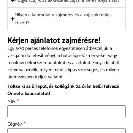
Hogyan zajlik az akkreditált zajszintmérés folyamata?
Milyen a kapcsolat a zajmérés és a zajcsökkentés
között?
Kérjen ajánlatot zajmérésre!
Egy 5-30 perces telefonos egyeztetésen átbeszéljük a
vizsgálandó létesítményt, a hatósági előzményeket vagy
munkavédelmi szempontokat és a célokat. Ennyi idő alatt
körvonalazódik, milyen mérési típus szükséges, és milyen
ütemezésben tudjuk vállalni.
Töltse ki az űrlapot, és kollégánk 24 órán belül felveszi
Önnel a kapcsolatot!
Név
Cégnév