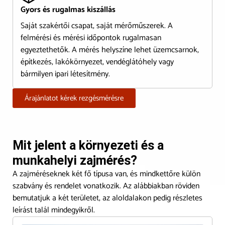
Gyors és rugalmas kiszállás
Saját szakértői csapat, saját mérőműszerek. A
felmérési és mérési időpontok rugalmasan
egyeztethetők. A mérés helyszíne lehet üzemcsarnok,
építkezés, lakókörnyezet, vendéglátóhely vagy
bármilyen ipari létesítmény.
Árajánlatot kérek rezgésmérésre
Mit jelent a környezeti és a
munkahelyi zajmérés?
A zajméréseknek két fő típusa van, és mindkettőre külön
szabvány és rendelet vonatkozik. Az alábbiakban röviden
bemutatjuk a két területet, az aloldalakon pedig részletes
leírást talál mindegyikről.