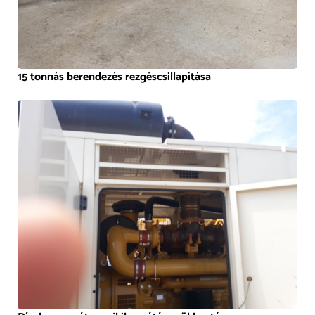
15 tonnás berendezés rezgéscsillapítása