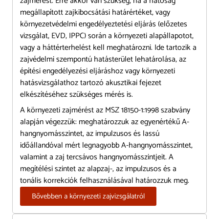
zajmérést. Erre akkor van szükség, ha a hatóság
megállapított zajkibocsátási határértéket, vagy
környezetvédelmi engedélyeztetési eljárás (előzetes
vizsgálat, EVD, IPPC) során a környezeti alapállapotot,
vagy a háttérterhelést kell meghatározni. Ide tartozik a
zajvédelmi szempontú hatásterület lehatárolása, az
építési engedélyezési eljáráshoz vagy környezeti
hatásvizsgálathoz tartozó akusztikai fejezet
elkészítéséhez szükséges mérés is.
A környezeti zajmérést az MSZ 18150-1:1998 szabvány
alapján végezzük: meghatározzuk az egyenértékű A-
hangnyomásszintet, az impulzusos és lassú
időállandóval mért legnagyobb A-hangnyomásszintet,
valamint a zaj tercsávos hangnyomásszintjeit. A
megítélési szintet az alapzaj-, az impulzusos és a
tonális korrekciók felhasználásával határozzuk meg.
Bővebben a környezeti zajvizsgálatról