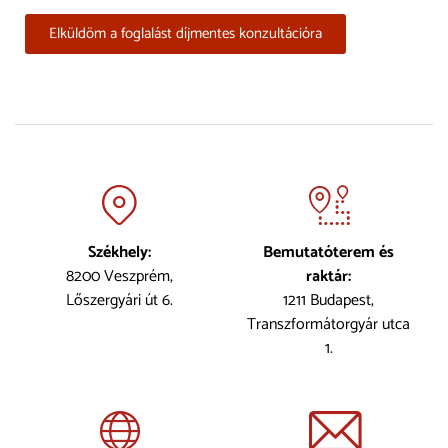
Elküldöm a foglalást díjmentes konzultációra
Székhely:
Bemutatóterem és
8200 Veszprém,
raktár:
Lőszergyári út 6.
1211 Budapest,
Transzformátorgyár utca
1.