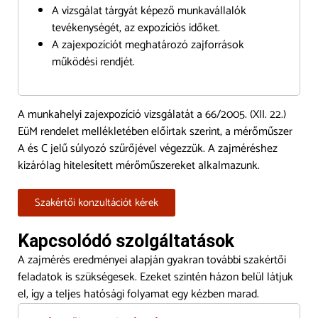
A vizsgálat tárgyát képező munkavállalók
tevékenységét, az expozíciós időket.
A zajexpozíciót meghatározó zajforrások
működési rendjét.
A munkahelyi zajexpozíció vizsgálatát a 66/2005. (XII. 22.)
EüM rendelet mellékletében előírtak szerint, a mérőműszer
A és C jelű súlyozó szűrőjével végezzük. A zajméréshez
kizárólag hitelesített mérőműszereket alkalmazunk.
Szakértői konzultációt kérek
Kapcsolódó szolgáltatások
A zajmérés eredményei alapján gyakran további szakértői
feladatok is szükségesek. Ezeket szintén házon belül látjuk
el, így a teljes hatósági folyamat egy kézben marad.