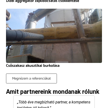
Dízel aggregátor zajkibocsátás csökkentése
Csőszakasz akusztikai burkolása
Megnézem a referenciákat
Amit partnereink mondanak rólunk
„Több éve megbízható partner, a kompetens
„We t
területen jól teljesít.”
ﬁeld 