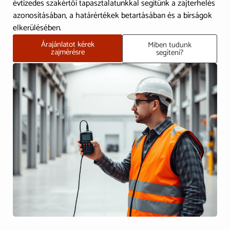
évtizedes szakértői tapasztalatunkkal segítünk a zajterhelés
azonosításában, a határértékek betartásában és a bírságok
elkerülésében.
Árajánlatot kérek
Miben tudunk
zajmérésre
segíteni?