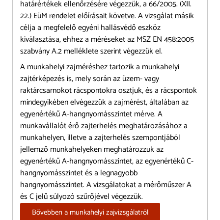
határértékek ellenőrzésére végezzük, a 66/2005. (XII.
22.) EüM rendelet előírásait követve. A vizsgálat másik
célja a megfelelő egyéni hallásvédő eszköz
kiválasztása, ehhez a méréseket az MSZ EN 458:2005
szabvány A.2 melléklete szerint végezzük el.
A munkahelyi zajméréshez tartozik a munkahelyi
zajtérképezés is, mely során az üzem- vagy
raktárcsarnokot rácspontokra osztjuk, és a rácspontok
mindegyikében elvégezzük a zajmérést, általában az
egyenértékű A-hangnyomásszintet mérve. A
munkavállalót érő zajterhelés meghatározásához a
munkahelyen, illetve a zajterhelés szempontjából
jellemző munkahelyeken meghatározzuk az
egyenértékű A-hangnyomásszintet, az egyenértékű C-
hangnyomásszintet és a legnagyobb
hangnyomásszintet. A vizsgálatokat a mérőműszer A
és C jelű súlyozó szűrőjével végezzük.
Bővebben a munkahelyi zajvizsgálatról