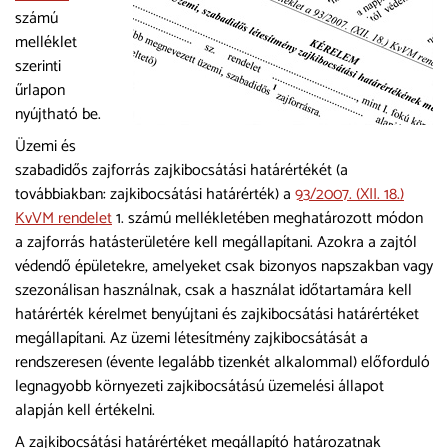
számú
melléklet
szerinti
űrlapon
nyújtható be.
Üzemi és
szabadidős zajforrás zajkibocsátási határértékét (a
továbbiakban: zajkibocsátási határérték) a
93/2007. (XII. 18.)
KvVM rendelet
1. számú mellékletében meghatározott módon
a zajforrás hatásterületére kell megállapítani. Azokra a zajtól
védendő épületekre, amelyeket csak bizonyos napszakban vagy
szezonálisan használnak, csak a használat időtartamára kell
határérték kérelmet benyújtani és zajkibocsátási határértéket
megállapítani. Az üzemi létesítmény zajkibocsátását a
rendszeresen (évente legalább tizenkét alkalommal) előforduló
legnagyobb környezeti zajkibocsátású üzemelési állapot
alapján kell értékelni.
A zajkibocsátási határértéket megállapító határozatnak