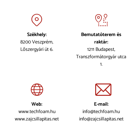
Székhely:
Bemutatóterem és
8200 Veszprém,
raktár:
Lőszergyári út 6.
1211 Budapest,
Transzformátorgyár utca
1.
Web:
E-mail:
www.techfoam.hu
info@techfoam.hu
www.zajcsillapitas.net
info@zajcsillapitas.net