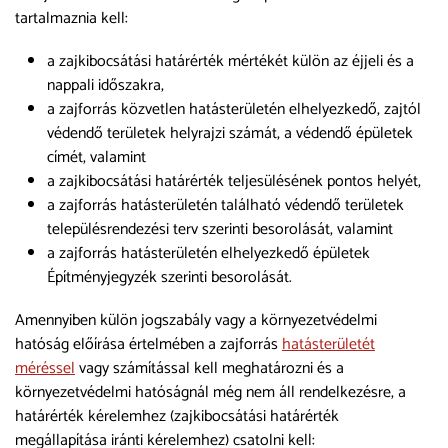
tartalmaznia kell:
a zajkibocsátási határérték mértékét külön az éjjeli és a
nappali időszakra,
a zajforrás közvetlen hatásterületén elhelyezkedő, zajtól
védendő területek helyrajzi számát, a védendő épületek
címét, valamint
a zajkibocsátási határérték teljesülésének pontos helyét,
a zajforrás hatásterületén található védendő területek
településrendezési terv szerinti besorolását, valamint
a zajforrás hatásterületén elhelyezkedő épületek
Építményjegyzék szerinti besorolását.
Amennyiben külön jogszabály vagy a környezetvédelmi
hatóság előírása értelmében a zajforrás
hatásterületét
méréssel
vagy számítással kell meghatározni és a
környezetvédelmi hatóságnál még nem áll rendelkezésre, a
határérték kérelemhez (zajkibocsátási határérték
megállapítása iránti kérelemhez) csatolni kell: