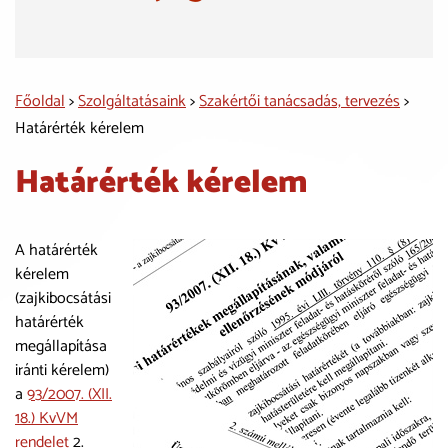
Főoldal
>
Szolgáltatásaink
>
Szakértői tanácsadás, tervezés
>
Határérték kérelem
Határérték kérelem
A határérték
kérelem
(zajkibocsátási
határérték
megállapítása
iránti kérelem)
a
93/2007. (XII.
18.) KvVM
rendelet
2.