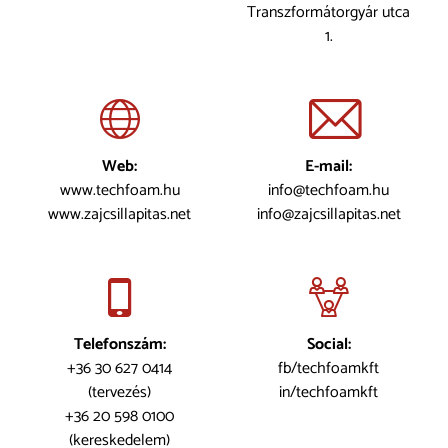
Transzformátorgyár utca
1.
Web:
E-mail:
www.techfoam.hu
info@techfoam.hu
www.zajcsillapitas.net
info@zajcsillapitas.net
Telefonszám:
Social:
+36 30 627 0414
fb/techfoamkft
(tervezés)
in/techfoamkft
+36 20 598 0100
(kereskedelem)