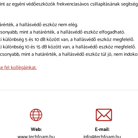
nt az egyéni védőeszközök frekvenciasávos csillapításának segítség
árérték, a hallásvédő eszköz nem elég.
acsonyabb, mint a határérték, a hallásvédő eszköz elfogadható.
ti különbség 5 és 10 dB között van, a hallásvédő eszköz megfelelő.
ti különbség 10 és 15 dB között van, a hallásvédő eszköz megfelelő.
acsonyabb, mint a határérték, a hallásvédő eszköz túl jó, nem indokol
e fel kollégáinkat.
Web:
E-mail:
www.techfoam.hu
info@techfoam.hu