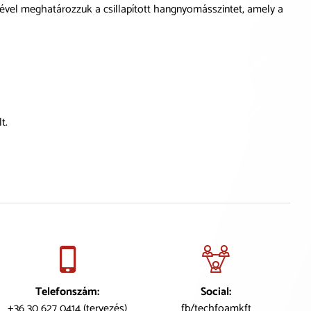
ével meghatározzuk a csillapított hangnyomásszintet, amely a
t.
Telefonszám:
Social:
+36 30 627 0414 (tervezés)
fb/techfoamkft