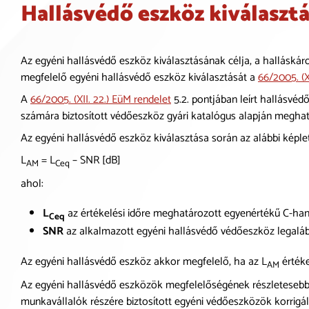
Hallásvédő eszköz kiválaszt
Az egyéni hallásvédő eszköz kiválasztásának célja, a hallás
megfelelő egyéni hallásvédő eszköz kiválasztását a
66/2005. (X
A
66/2005. (XII. 22.) EüM rendelet
5.2. pontjában leírt hallásvé
számára biztosított védőeszköz gyári katalógus alapján meghatár
Az egyéni hallásvédő eszköz kiválasztása során az alábbi képlet
L
= L
– SNR [dB]
AM
Ceq
ahol:
L
az értékelési időre meghatározott egyenértékű C-ha
Ceq
SNR
az alkalmazott egyéni hallásvédő védőeszköz legalább
Az egyéni hallásvédő eszköz akkor megfelelő, ha az L
értéke
AM
Az egyéni hallásvédő eszközök megfelelőségének részletesebb v
munkavállalók részére biztosított egyéni védőeszközök korrigál