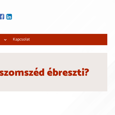
tjuk és beépítjük!
 lakásfelújítási
Kapcsolat
 szomszéd ébreszti?