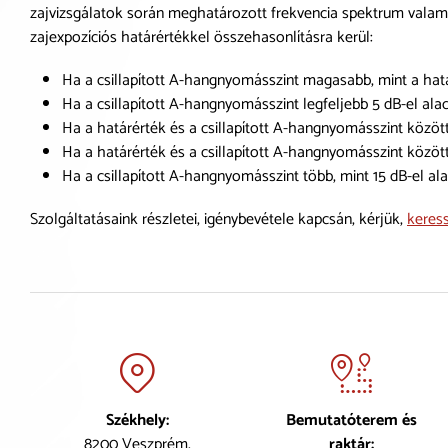
zajvizsgálatok során meghatározott frekvencia spektrum valami
zajexpozíciós határértékkel összehasonlításra kerül:
Ha a csillapított A-hangnyomásszint magasabb, mint a hat
Ha a csillapított A-hangnyomásszint legfeljebb 5 dB-el al
Ha a határérték és a csillapított A-hangnyomásszint közöt
Ha a határérték és a csillapított A-hangnyomásszint közöt
Ha a csillapított A-hangnyomásszint több, mint 15 dB-el al
Szolgáltatásaink részletei, igénybevétele kapcsán, kérjük,
keress
Székhely:
Bemutatóterem és
8200 Veszprém,
raktár: