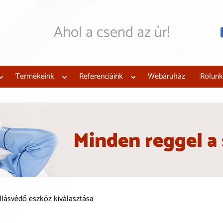
Ahol a csend az úr!
Mi megtervezzük, legyár
Hangszigeteljen az új
támogatással!
Termékeink
Referenciáink
Webáruház
Rólunk
Minden reggel a
llásvédő eszköz kiválasztása