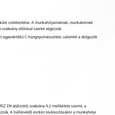
rtékűre csökkentése. A munkafolyamatnak, munkakörnek
szabvány előírásai szerint végezzük.
ott egyenértékű C-hangnyomásszintet, valamint a dolgozók
MSZ EN 458:2005 szabvány A.2 melléklete szerint, a
gezzük. A hallásvédő eszköz kiválasztásakor a munkahelyi