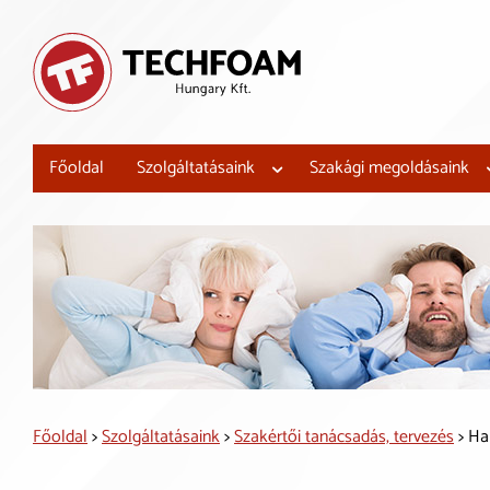
Főoldal
Szolgáltatásaink
Szakági megoldásaink
Főoldal
>
Szolgáltatásaink
>
Szakértői tanácsadás, tervezés
> Ha