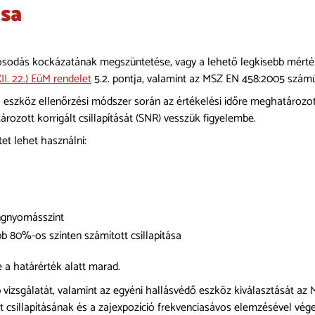
ása
károsodás kockázatának megszüntetése, vagy a lehető legkisebb mé
II. 22.) EüM rendelet
5.2. pontja, valamint az MSZ EN 458:2005 számú 
dő eszköz ellenőrzési módszer során az értékelési időre meghatároz
ozott korrigált csillapítását (SNR) vesszük figyelembe.
et lehet használni:
ngnyomásszint
 80%-os szinten számított csillapítása
 a határérték alatt marad.
izsgálatát, valamint az egyéni hallásvédő eszköz kiválasztását az 
t csillapításának és a zajexpozíció frekvenciasávos elemzésével vé