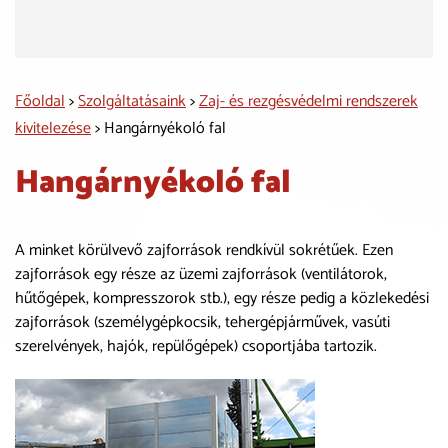
Főoldal
>
Szolgáltatásaink
>
Zaj- és rezgésvédelmi rendszerek
kivitelezése
> Hangárnyékoló fal
Hangárnyékoló fal
A minket körülvevő zajforrások rendkívül sokrétűek. Ezen
zajforrások egy része az üzemi zajforrások (ventilátorok,
hűtőgépek, kompresszorok stb.), egy része pedig a közlekedési
zajforrások (személygépkocsik, tehergépjárművek, vasúti
szerelvények, hajók, repülőgépek) csoportjába tartozik.