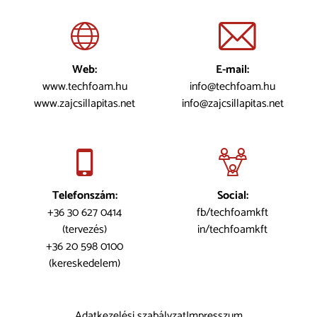
Web:
E-mail:
www.techfoam.hu
info@techfoam.hu
www.zajcsillapitas.net
info@zajcsillapitas.net
Telefonszám:
Social:
+36 30 627 0414
fb/techfoamkft
(tervezés)
in/techfoamkft
+36 20 598 0100
(kereskedelem)
Adatkezelési szabályzat
Impresszum