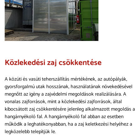
Közlekedési zaj csökkentése
A közúti és vasúti teherszállítás mértékének, az autópályák,
gyorsforgalmú utak hosszának, használatának növekedésével
megnőtt az igény a zajvédelmi megoldások realizálására. A
vonalas zajforrások, mint a közlekedési zajforrások, által
kibocsátott zaj csökkentésére jelenleg alkalmazott megoldás a
hangárnyékoló fal. A hangárnyékoló fal abban az esetben
működik a leghatékonyabban, ha a zaj keletkezési helyéhez a
legközelebb telepítjük le.