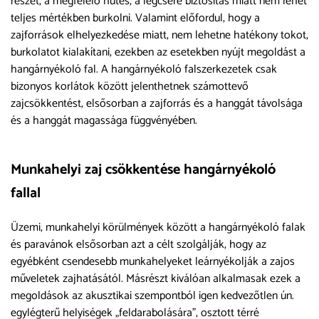
részét, a megfelelő hűtés, a légcsere biztosítás miatt nem lehet
teljes mértékben burkolni. Valamint előfordul, hogy a
zajforrások elhelyezkedése miatt, nem lehetne hatékony tokot,
burkolatot kialakítani, ezekben az esetekben nyújt megoldást a
hangárnyékoló fal. A hangárnyékoló falszerkezetek csak
bizonyos korlátok között jelenthetnek számottevő
zajcsökkentést, elsősorban a zajforrás és a hanggát távolsága
és a hanggát magassága függvényében.
Munkahelyi zaj csökkentése hangárnyékoló
fallal
Üzemi, munkahelyi körülmények között a hangárnyékoló falak
és paravánok elsősorban azt a célt szolgálják, hogy az
egyébként csendesebb munkahelyeket leárnyékolják a zajos
műveletek zajhatásától. Másrészt kiválóan alkalmasak ezek a
megoldások az akusztikai szempontból igen kedvezőtlen ún.
egylégterű helyiségek „feldarabolására”, osztott térré