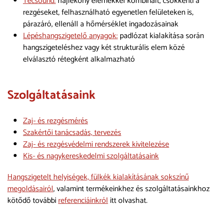
Tecsound:
hajlékony elemekkel kombinált, csökkenti a
rezgéseket, felhasználható egyenetlen felületeken is,
párazáró, ellenáll a hőmérséklet ingadozásainak
Lépéshangszigetelő anyagok:
padlózat kialakítása során
hangszigeteléshez vagy két strukturális elem közé
elválasztó rétegként alkalmazható
Szolgáltatásaink
Zaj- és rezgésmérés
Szakértői tanácsadás, tervezés
Zaj- és rezgésvédelmi rendszerek kivitelezése
Kis- és nagykereskedelmi szolgáltatásaink
Hangszigetelt helyiségek, fülkék kialakításának sokszínű
megoldásairól
, valamint termékeinkhez és szolgáltatásainkhoz
kötődő további
referenciáinkról
itt olvashat.