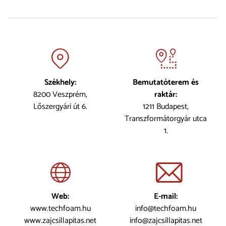
Székhely:
Bemutatóterem és
8200 Veszprém,
raktár:
Lőszergyári út 6.
1211 Budapest,
Transzformátorgyár utca
1.
Web:
E-mail:
www.techfoam.hu
info@techfoam.hu
www.zajcsillapitas.net
info@zajcsillapitas.net