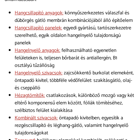
Hangcsillapító anyagok:
könnyűszerkezetes válaszfal és
dübörgés gátló membrán kombinációjából álló építőelem
Hangcsillapító panelek:
egyedi gyártású, tartószerkezetre
szerelhető, egyik oldalon hangelnyelő tulajdonságú
panelek
Hangelnyelő anyagok:
felhasználható egyenetlen
felületeken is, teljesen bőrbarát és antiallergén, B1
osztályú tűzállóság
Hangelnyelő szivacsok:
zajcsökkentő burkolat elemeként,
öntapadó kivitel, többféle védőfelület: szakításgátló, olaj-
és cseppálló
Hézagtömítők:
csatlakozások, különböző mozgó vagy két
eltérő komponensű elem között, fóliák tömítéséhez,
szélbiztos felület kialakítása
Kombinált szivacsok:
öntapadó kivitelben, egyesítik a
rezgéscsillapító és léghang-gátló, valamint hangelnyelő
tulajdonságokat