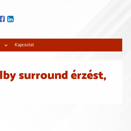
tjuk és beépítjük!
 lakásfelújítási
Kapcsolat
lby surround érzést,