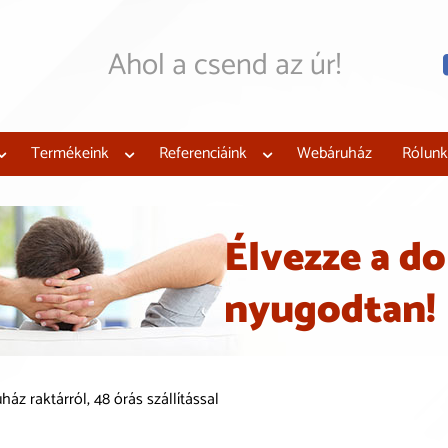
Ahol a csend az úr!
Mi megtervezzük, legyár
Hangszigeteljen az új
támogatással!
Termékeink
Referenciáink
Webáruház
Rólunk
Élvezze a do
nyugodtan!
áz raktárról, 48 órás szállítással