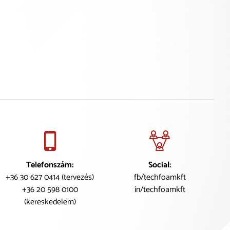
Telefonszám:
Social:
+36 30 627 0414 (tervezés)
fb/techfoamkft
+36 20 598 0100
in/techfoamkft
(kereskedelem)