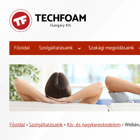
Főoldal
Szolgáltatásaink
Szakági megoldásaink
Főoldal
>
Szolgáltatásaink
>
Kis- és nagykereskedelem
> Webáruh