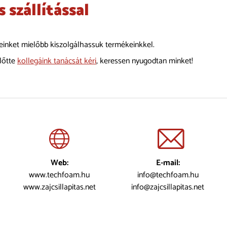
 szállítással
leinket mielőbb kiszolgálhassuk termékeinkkel.
előtte
kollegáink tanácsát kéri
, keressen nyugodtan minket!
Web:
E-mail:
www.techfoam.hu
info@techfoam.hu
www.zajcsillapitas.net
info@zajcsillapitas.net