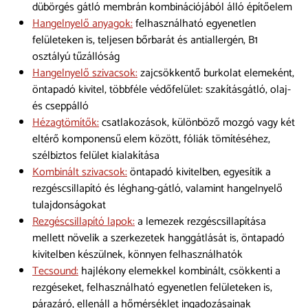
dübörgés gátló membrán kombinációjából álló építőelem
Hangelnyelő anyagok:
felhasználható egyenetlen
felületeken is, teljesen bőrbarát és antiallergén, B1
osztályú tűzállóság
Hangelnyelő szivacsok:
zajcsökkentő burkolat elemeként,
öntapadó kivitel, többféle védőfelület: szakításgátló, olaj-
és cseppálló
Hézagtömítők:
csatlakozások, különböző mozgó vagy két
eltérő komponensű elem között, fóliák tömítéséhez,
szélbiztos felület kialakítása
Kombinált szivacsok:
öntapadó kivitelben, egyesítik a
rezgéscsillapító és léghang-gátló, valamint hangelnyelő
tulajdonságokat
Rezgéscsillapító lapok:
a lemezek rezgéscsillapítása
mellett növelik a szerkezetek hanggátlását is, öntapadó
kivitelben készülnek, könnyen felhasználhatók
Tecsound:
hajlékony elemekkel kombinált, csökkenti a
rezgéseket, felhasználható egyenetlen felületeken is,
párazáró, ellenáll a hőmérséklet ingadozásainak