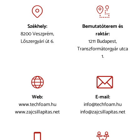
Székhely:
Bemutatóterem és
8200 Veszprém,
raktár:
Lőszergyári út 6.
1211 Budapest,
Transzformátorgyár utca
1.
Web:
E-mail:
www.techfoam.hu
info@techfoam.hu
www.zajcsillapitas.net
info@zajcsillapitas.net