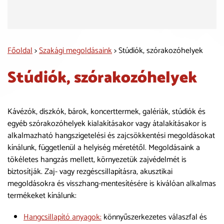
Főoldal
>
Szakági megoldásaink
> Stúdiók, szórakozóhelyek
Stúdiók, szórakozóhelyek
Kávézók, diszkók, bárok, koncerttermek, galériák, stúdiók és
egyéb szórakozóhelyek kialakításakor vagy átalakításakor is
alkalmazható hangszigetelési és zajcsökkentési megoldásokat
kínálunk, függetlenül a helyiség méretétől. Megoldásaink a
tökéletes hangzás mellett, környezetük zajvédelmét is
biztosítják. Zaj- vagy rezgéscsillapításra, akusztikai
megoldásokra és visszhang-mentesítésére is kiválóan alkalmas
termékeket kínálunk:
Hangcsillapító anyagok:
könnyűszerkezetes válaszfal és