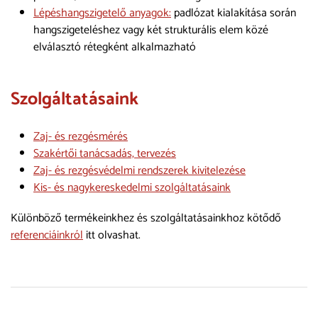
Lépéshangszigetelő anyagok:
padlózat kialakítása során
hangszigeteléshez vagy két strukturális elem közé
elválasztó rétegként alkalmazható
Szolgáltatásaink
Zaj- és rezgésmérés
Szakértői tanácsadás, tervezés
Zaj- és rezgésvédelmi rendszerek kivitelezése
Kis- és nagykereskedelmi szolgáltatásaink
Különböző termékeinkhez és szolgáltatásainkhoz kötődő
referenciáinkról
itt olvashat.