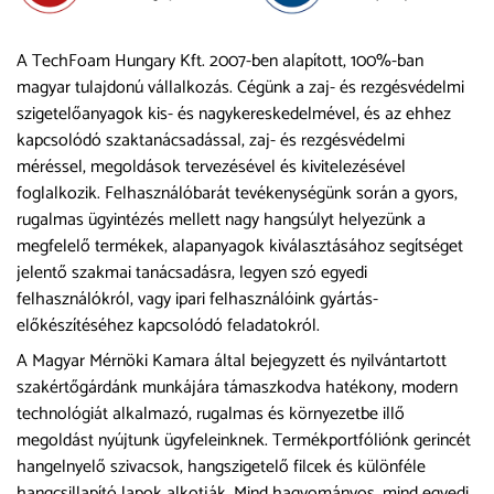
A TechFoam Hungary Kft. 2007-ben alapított, 100%-ban
magyar tulajdonú vállalkozás. Cégünk a zaj- és rezgésvédelmi
szigetelőanyagok kis- és nagykereskedelmével, és az ehhez
kapcsolódó szaktanácsadással, zaj- és rezgésvédelmi
méréssel, megoldások tervezésével és kivitelezésével
foglalkozik. Felhasználóbarát tevékenységünk során a gyors,
rugalmas ügyintézés mellett nagy hangsúlyt helyezünk a
megfelelő termékek, alapanyagok kiválasztásához segítséget
jelentő szakmai tanácsadásra, legyen szó egyedi
felhasználókról, vagy ipari felhasználóink gyártás-
előkészítéséhez kapcsolódó feladatokról.
A Magyar Mérnöki Kamara által bejegyzett és nyilvántartott
szakértőgárdánk munkájára támaszkodva hatékony, modern
technológiát alkalmazó, rugalmas és környezetbe illő
megoldást nyújtunk ügyfeleinknek. Termékportfóliónk gerincét
hangelnyelő szivacsok, hangszigetelő filcek és különféle
hangcsillapító lapok alkotják. Mind hagyományos, mind egyedi