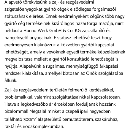
Alapvető törekvésünk a zaj- és rezgésvédelmi
szigetelőanyagokat gyártó cégek elsődleges forgalmazói
státuszának elérése. Ennek eredményeként cégünk több nagy
gyártó cég termékeinek kizárólagos hazai forgalmazója, mint
például a Hanno Werk GmbH & Co. KG zajcsillapító és
hangelnyelő anyagainak. E státusz lehetővé teszi, hogy
eredményesen kiaknázzuk a közvetlen gyártói kapcsolat
lehetőségét, amely a vevőknek egyedi termékelképzeléseinek
megvalósítása mellett a gyártói konzultáció lehetőségét is
nyújtja. Alapelvünk a rugalmas, mennyiségfüggő árképzési
rendszer kialakítása, amellyel biztosan az Önök szolgálatába
állunk.
Zaj- és rezgésvédelem területén felmerülő kérdéseikkel,
problémáikkal, valamint szolgáltatásainkkal kapcsolatosan,
illetve a legkedvezőbb ár érdekében forduljanak hozzánk
bizalommal! Megtalál minket a csepeli ipari negyedben
2
található 300m
alapterületű bemutatóterem, szakáruház,
raktár és irodakomplexumban.