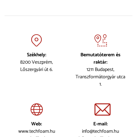
Székhely:
Bemutatóterem és
8200 Veszprém,
raktár:
Lőszergyári út 6.
1211 Budapest,
Transzformátorgyár utca
1.
Web:
E-mail:
www.techfoam.hu
info@techfoam.hu