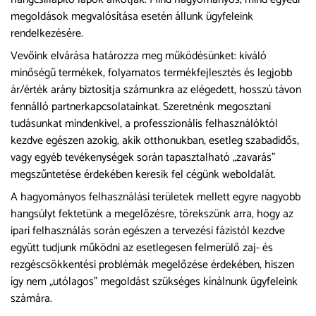
megoldások megvalósítása esetén állunk ügyfeleink
rendelkezésére.
Vevőink elvárása határozza meg működésünket: kiváló
minőségű termékek, folyamatos termékfejlesztés és legjobb
ár/érték arány biztosítja számunkra az elégedett, hosszú távon
fennálló partnerkapcsolatainkat. Szeretnénk megosztani
tudásunkat mindenkivel, a professzionális felhasználóktól
kezdve egészen azokig, akik otthonukban, esetleg szabadidős,
vagy egyéb tevékenységek során tapasztalható „zavarás”
megszűntetése érdekében keresik fel cégünk weboldalát.
A hagyományos felhasználási területek mellett egyre nagyobb
hangsúlyt fektetünk a megelőzésre, törekszünk arra, hogy az
ipari felhasználás során egészen a tervezési fázistól kezdve
együtt tudjunk működni az esetlegesen felmerülő zaj- és
rezgéscsökkentési problémák megelőzése érdekében, hiszen
így nem „utólagos” megoldást szükséges kínálnunk ügyfeleink
számára.