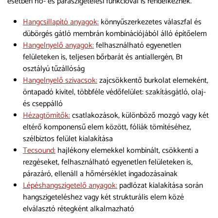
esetben hő- és páraszigetelési funkcióval is rendelkeznek.
Hangcsillapító anyagok:
könnyűszerkezetes válaszfal és
dübörgés gátló membrán kombinációjából álló építőelem
Hangelnyelő anyagok:
felhasználható egyenetlen
felületeken is, teljesen bőrbarát és antiallergén, B1
osztályú tűzállóság
Hangelnyelő szivacsok:
zajcsökkentő burkolat elemeként,
öntapadó kivitel, többféle védőfelület: szakításgátló, olaj-
és cseppálló
Hézagtömítők:
csatlakozások, különböző mozgó vagy két
eltérő komponensű elem között, fóliák tömítéséhez,
szélbiztos felület kialakítása
Tecsound:
hajlékony elemekkel kombinált, csökkenti a
rezgéseket, felhasználható egyenetlen felületeken is,
párazáró, ellenáll a hőmérséklet ingadozásainak
Lépéshangszigetelő anyagok:
padlózat kialakítása során
hangszigeteléshez vagy két strukturális elem közé
elválasztó rétegként alkalmazható