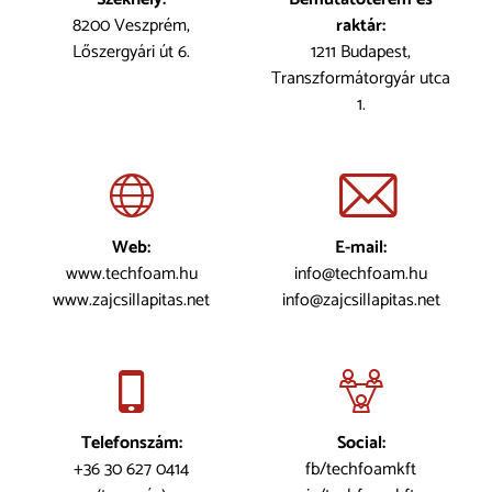
8200 Veszprém,
raktár:
Lőszergyári út 6.
1211 Budapest,
Transzformátorgyár utca
1.
Web:
E-mail:
www.techfoam.hu
info@techfoam.hu
www.zajcsillapitas.net
info@zajcsillapitas.net
Telefonszám:
Social:
+36 30 627 0414
fb/techfoamkft