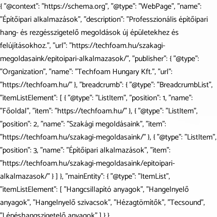
{ "@context": "https://schema.org", "@type": "WebPage", "name":
"Építőipari alkalmazások", "description": "Professzionális építőipari
hang- és rezgésszigetelő megoldások új épületekhez és
felújításokhoz.", "url": "https://techfoam.hu/szakagi-
megoldasaink/epitoipari-alkalmazasok/", "publisher": { "@type":
"Organization", "name": "Techfoam Hungary Kft.", "url":
"https://techfoam.hu/" }, "breadcrumb": { "@type": "BreadcrumbList",
"itemListElement": [ { "@type": "ListItem", "position": 1, "name":
"Főoldal", "item": "https://techfoam.hu/" }, { "@type": "ListItem",
"position": 2, "name": "Szakági megoldásaink", "item":
"https://techfoam.hu/szakagi-megoldasaink/" }, { "@type": "ListItem",
"position": 3, "name": "Építőipari alkalmazások", "item":
"https://techfoam.hu/szakagi-megoldasaink/epitoipari-
alkalmazasok/" } ] }, "mainEntity": { "@type": "ItemList",
"itemListElement": [ "Hangcsillapító anyagok", "Hangelnyelő
Hangszigeteljen az új
Mi megtervezzük, legyártjuk
anyagok", "Hangelnyelő szivacsok", "Hézagtömítők", "Tecsound",
lakásfelújítási támogatással!
és beépítjük!
"Lépéshangszigetelő anyagok" ] } }