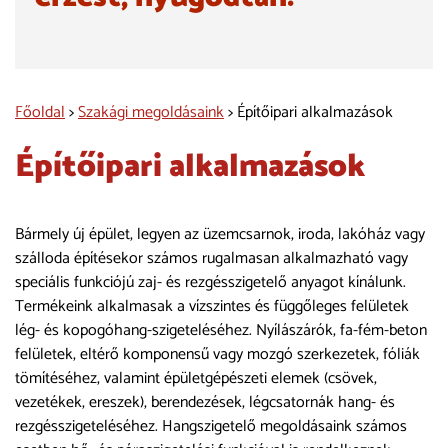
érzést, nyugodtan!
Főoldal
>
Szakági megoldásaink
> Építőipari alkalmazások
Építőipari alkalmazások
Bármely új épület, legyen az üzemcsarnok, iroda, lakóház vagy
szálloda építésekor számos rugalmasan alkalmazható vagy
speciális funkciójú zaj- és rezgésszigetelő anyagot kínálunk.
Termékeink alkalmasak a vízszintes és függőleges felületek
lég- és kopogóhang-szigeteléséhez. Nyílászárók, fa-fém-beton
felületek, eltérő komponensű vagy mozgó szerkezetek, fóliák
tömítéséhez, valamint épületgépészeti elemek (csövek,
vezetékek, ereszek), berendezések, légcsatornák hang- és
rezgésszigeteléséhez. Hangszigetelő megoldásaink számos