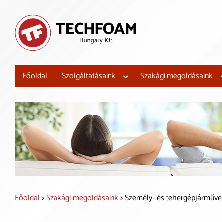
Főoldal
Szolgáltatásaink
Szakági megoldásaink
Főoldal
>
Szakági megoldásaink
> Személy- és tehergépjárműve