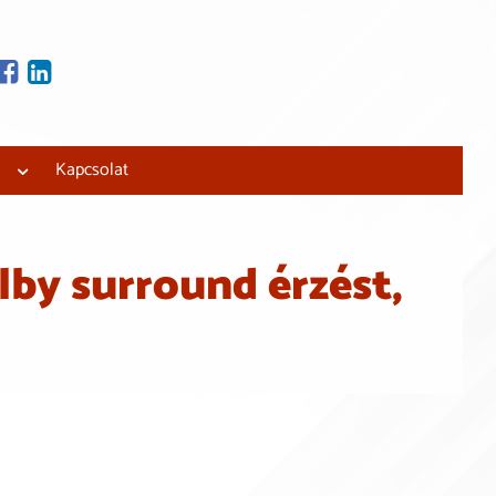
tjuk és beépítjük!
 lakásfelújítási
Kapcsolat
lby surround érzést,