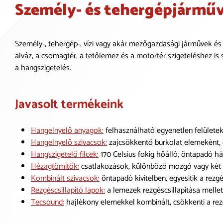
Személy- és tehergépjármű
Személy-, tehergép-, vízi vagy akár mezőgazdasági járművek és
alváz, a csomagtér, a tetőlemez és a motortér szigeteléshez is
a hangszigetelés.
Javasolt termékeink
Hangelnyelő anyagok:
felhasználható egyenetlen felületeken
Hangelnyelő szivacsok:
zajcsökkentő burkolat elemeként, ön
Hangszigetelő filcek:
170 Celsius fokig hőálló, öntapadó há
Hézagtömítők:
csatlakozások, különböző mozgó vagy két el
Kombinált szivacsok:
öntapadó kivitelben, egyesítik a rezg
Rezgéscsillapító lapok:
a lemezek rezgéscsillapítása mellet
Tecsound:
hajlékony elemekkel kombinált, csökkenti a rezg