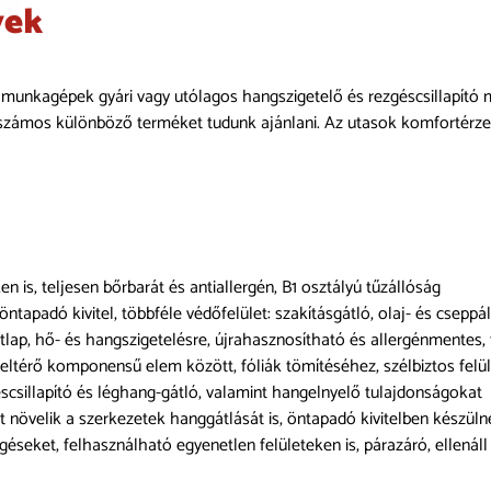
vek
 munkagépek gyári vagy utólagos hangszigetelő és rezgéscsillapító
 számos különböző terméket tudunk ajánlani. Az utasok komfortérzetét
 is, teljesen bőrbarát és antiallergén, B1 osztályú tűzállóság
tapadó kivitel, többféle védőfelület: szakításgátló, olaj- és cseppál
tlap, hő- és hangszigetelésre, újrahasznosítható és allergénmentes, 
térő komponensű elem között, fóliák tömítéséhez, szélbiztos felül
éscsillapító és léghang-gátló, valamint hangelnyelő tulajdonságokat
t növelik a szerkezetek hanggátlását is, öntapadó kivitelben készül
éseket, felhasználható egyenetlen felületeken is, párazáró, ellená