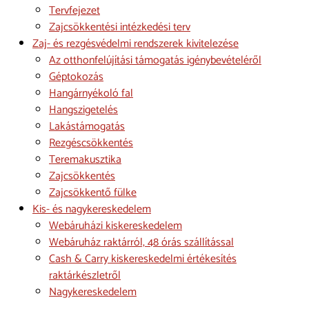
Tervfejezet
Zajcsökkentési intézkedési terv
Zaj- és rezgésvédelmi rendszerek kivitelezése
Az otthonfelújítási támogatás igénybevételéről
Géptokozás
Hangárnyékoló fal
Hangszigetelés
Lakástámogatás
Rezgéscsökkentés
Teremakusztika
Zajcsökkentés
Zajcsökkentő fülke
Kis- és nagykereskedelem
Webáruházi kiskereskedelem
Webáruház raktárról, 48 órás szállítással
Cash & Carry kiskereskedelmi értékesítés
raktárkészletről
Nagykereskedelem