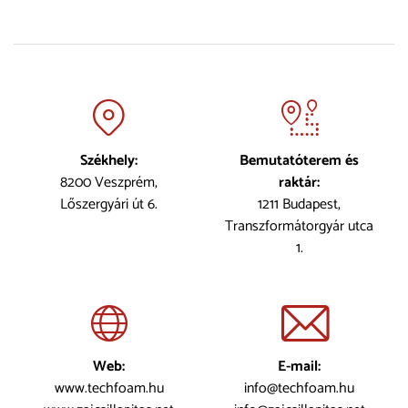
Székhely:
Bemutatóterem és
8200 Veszprém,
raktár:
Lőszergyári út 6.
1211 Budapest,
Transzformátorgyár utca
1.
Web:
E-mail:
www.techfoam.hu
info@techfoam.hu