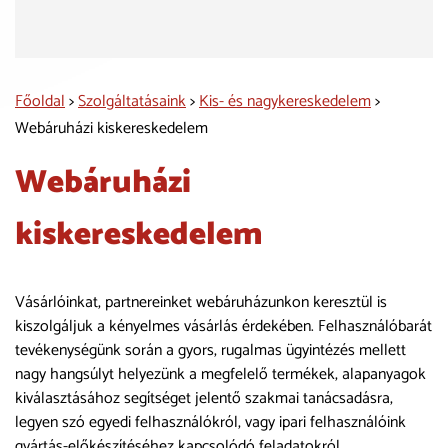
Főoldal
>
Szolgáltatásaink
>
Kis- és nagykereskedelem
>
Webáruházi kiskereskedelem
Webáruházi
kiskereskedelem
Vásárlóinkat, partnereinket webáruházunkon keresztül is
kiszolgáljuk a kényelmes vásárlás érdekében. Felhasználóbarát
tevékenységünk során a gyors, rugalmas ügyintézés mellett
nagy hangsúlyt helyezünk a megfelelő termékek, alapanyagok
kiválasztásához segítséget jelentő szakmai tanácsadásra,
legyen szó egyedi felhasználókról, vagy ipari felhasználóink
gyártás-előkészítéséhez kapcsolódó feladatokról.