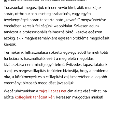
Tudásunkat megosztjuk minden vevőnkkel, akik munkájuk
során, otthonukban, esetleg szabadidős, vagy egyéb
tevékenységek során tapasztalható „zavarás” megszűntetése
érdekében keresik fel cégünk weboldalát. Szívesen adunk
tanácsot a professzionális felhasználóktól kezdve egészen
azokig, akik magánszemélyként egyszeri probléma megoldását
keresik.
Termékeink felhasználása sokrétű, egy-egy adott termék több
funkcióra is használható, ezért a megfelelő megoldás
kiválasztása nem mindig egyértelmű. Évtizedes tapasztalatunk
a zaj- és rezgéscsillapítás területén biztosítja, hogy a probléma
oka, a körülmények és a csillapítási zaj ismeretében a legjobb
eredményt biztosító megoldást javasoljuk.
Webáruházunkban a
zajcsillapitas.net
cím alatt vásárolhat, ha
előtte
kollegáink tanácsát kéri
, keressen nyugodtan minket!