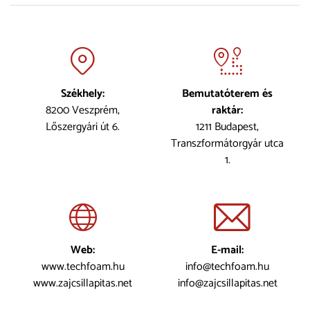
Székhely:
Bemutatóterem és
8200 Veszprém,
raktár:
Lőszergyári út 6.
1211 Budapest,
Transzformátorgyár utca
1.
Web:
E-mail:
www.techfoam.hu
info@techfoam.hu
www.zajcsillapitas.net
info@zajcsillapitas.net