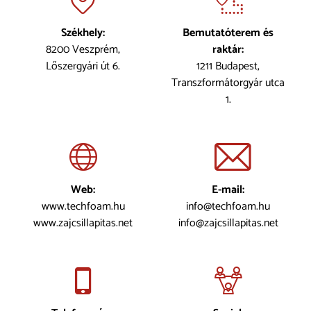
Székhely:
Bemutatóterem és
8200 Veszprém,
raktár:
Lőszergyári út 6.
1211 Budapest,
Transzformátorgyár utca
1.
Web:
E-mail:
www.techfoam.hu
info@techfoam.hu
www.zajcsillapitas.net
info@zajcsillapitas.net