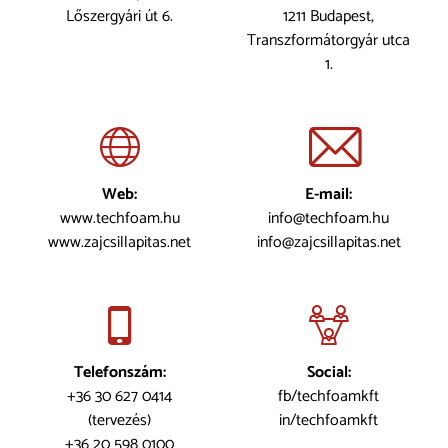
Lőszergyári út 6.
1211 Budapest,
Transzformátorgyár utca
1.
Web:
E-mail:
www.techfoam.hu
info@techfoam.hu
www.zajcsillapitas.net
info@zajcsillapitas.net
Telefonszám:
Social:
+36 30 627 0414
fb/techfoamkft
(tervezés)
in/techfoamkft
+36 20 598 0100