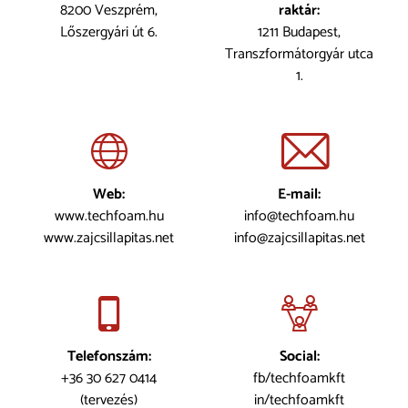
8200 Veszprém,
raktár:
Lőszergyári út 6.
1211 Budapest,
Transzformátorgyár utca
1.
Web:
E-mail:
www.techfoam.hu
info@techfoam.hu
www.zajcsillapitas.net
info@zajcsillapitas.net
Telefonszám:
Social:
+36 30 627 0414
fb/techfoamkft
(tervezés)
in/techfoamkft