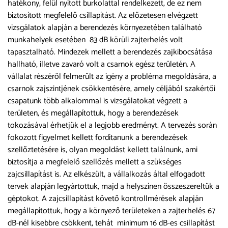
hatékony, felül nyitott burkolattal rendelkezett, de ez nem
biztosított megfelelő csillapítást. Az előzetesen elvégzett
vizsgálatok alapján a berendezés környezetében található
munkahelyek esetében 83 dB körüli zajterhelés volt
tapasztalható. Mindezek mellett a berendezés zajkibocsátása
hallható, illetve zavaró volt a csarnok egész területén. A
vállalat részéről felmerült az igény a probléma megoldására, a
csarnok zajszintjének csökkentésére, amely céljából szakértői
csapatunk több alkalommal is vizsgálatokat végzett a
területen, és megállapítottuk, hogy a berendezések
tokozásával érhetjük el a legjobb eredményt. A tervezés során
fokozott figyelmet kellett fordítanunk a berendezések
szellőztetésére is, olyan megoldást kellett találnunk, ami
biztosítja a megfelelő szellőzés mellett a szükséges
zajcsillapítást is. Az elkészült, a vállalkozás által elfogadott
tervek alapján legyártottuk, majd a helyszínen összeszereltük a
géptokot. A zajcsillapítást követő kontrollmérések alapján
megállapítottuk, hogy a környező területeken a zajterhelés 67
dB-nél kisebbre csökkent, tehát minimum 16 dB-es csillapítást