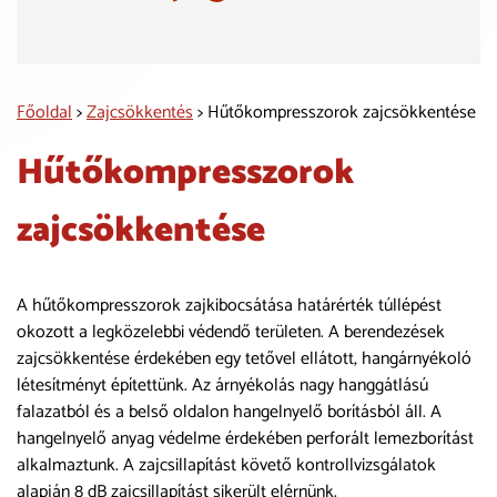
Főoldal
>
Zajcsökkentés
> Hűtőkompresszorok zajcsökkentése
Hűtőkompresszorok
zajcsökkentése
A hűtőkompresszorok zajkibocsátása határérték túllépést
okozott a legközelebbi védendő területen. A berendezések
zajcsökkentése érdekében egy tetővel ellátott, hangárnyékoló
létesítményt építettünk. Az árnyékolás nagy hanggátlású
falazatból és a belső oldalon hangelnyelő borításból áll. A
hangelnyelő anyag védelme érdekében perforált lemezborítást
alkalmaztunk. A zajcsillapítást követő kontrollvizsgálatok
alapján 8 dB zajcsillapítást sikerült elérnünk.