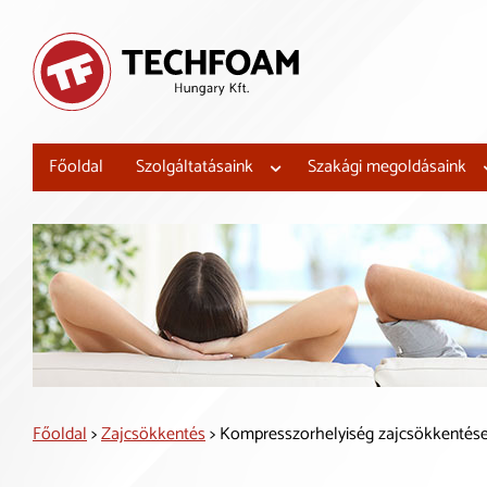
Főoldal
Szolgáltatásaink
Szakági megoldásaink
Főoldal
>
Zajcsökkentés
> Kompresszorhelyiség zajcsökkentés