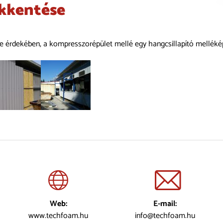
ökkentése
e érdekében, a kompresszorépület mellé egy hangcsillapító mellékép
Web:
E-mail:
www.techfoam.hu
info@techfoam.hu