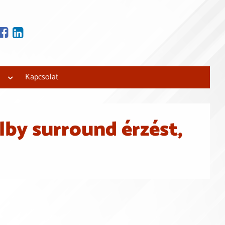
tjuk és beépítjük!
 lakásfelújítási
Kapcsolat
lby surround érzést,