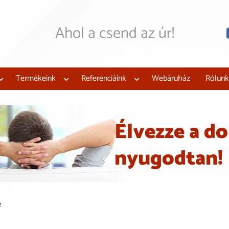
Ahol a csend az úr!
Mi megtervezzük, legyár
Hangszigeteljen az új
támogatással!
Termékeink
Referenciáink
Webáruház
Rólunk
Élvezze a do
nyugodtan!
e