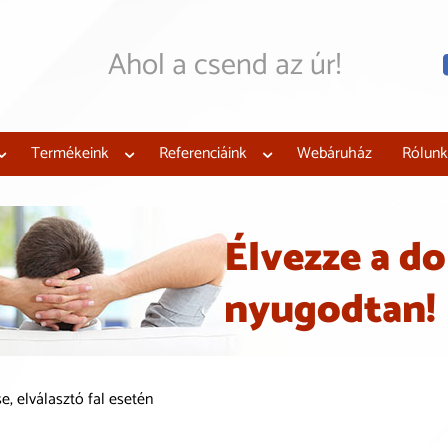
Ahol a csend az úr!
Mi megtervezzük, legyár
Hangszigeteljen az új
támogatással!
Termékeink
Referenciáink
Webáruház
Rólunk
Élvezze a do
nyugodtan!
, elválasztó fal esetén