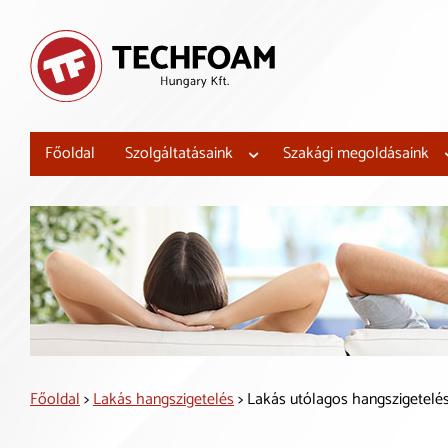
Főoldal
Szolgáltatásaink
Szakági megoldásaink
Főoldal
>
Lakás hangszigetelés
> Lakás utólagos hangszigetelése