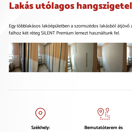
Lakás utólagos hangszigetelé
Egy többlakásos lakóépületben a szomszédos lakásból átjövő zaj z
falhoz két réteg SILENT Premium lemezt használtunk fel.
Székhely:
Bemutatóterem és