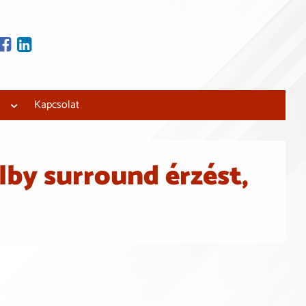
tjuk és beépítjük!
 lakásfelújítási
Kapcsolat
lby surround érzést,