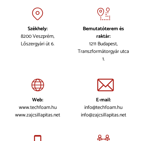
Székhely:
Bemutatóterem és
8200 Veszprém,
raktár:
Lőszergyári út 6.
1211 Budapest,
Transzformátorgyár utca
1.
Web:
E-mail:
www.techfoam.hu
info@techfoam.hu
www.zajcsillapitas.net
info@zajcsillapitas.net