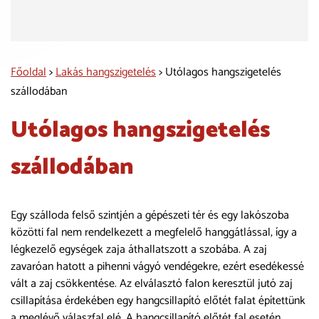
ébreszti?
Főoldal
>
Lakás hangszigetelés
> Utólagos hangszigetelés
szállodában
Utólagos hangszigetelés
szállodában
Egy szálloda felső szintjén a gépészeti tér és egy lakószoba
közötti fal nem rendelkezett a megfelelő hanggátlással, így a
légkezelő egységek zaja áthallatszott a szobába. A zaj
zavaróan hatott a pihenni vágyó vendégekre, ezért esedékessé
vált a zaj csökkentése. Az elválasztó falon keresztül jutó zaj
csillapítása érdekében egy hangcsillapító előtét falat építettünk
a meglévő válaszfal elé. A hangcsillapító előtét fal esetén