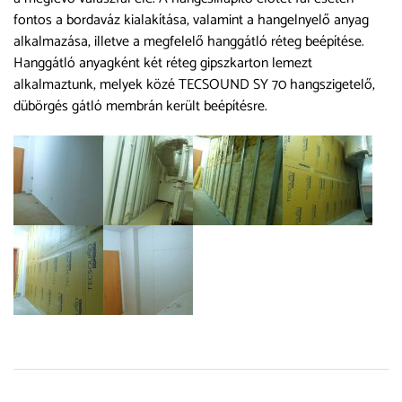
fontos a bordaváz kialakítása, valamint a hangelnyelő anyag
alkalmazása, illetve a megfelelő hanggátló réteg beépítése.
Hanggátló anyagként két réteg gipszkarton lemezt
alkalmaztunk, melyek közé TECSOUND SY 70 hangszigetelő,
dübörgés gátló membrán került beépítésre.